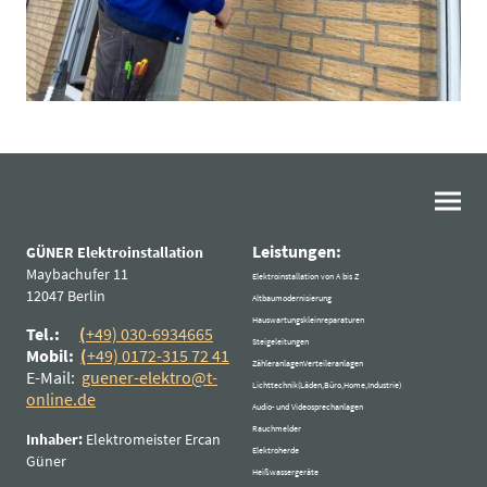
Leistungen:
GÜNER Elektroinstallation
Maybachufer 11
Elektroinstallation von A bis Z
12047 Berlin
Altbaumodernisierung
Hauswartungskleinreparaturen
Tel.:
(
+49) 030-6934665
Steigeleitungen
Mobil:
(
+49) 0172-315 72 41
ZähleranlagenVerteileranlagen
E-Mail:
guener-elektro@t-
Lichttechnik(Läden,Büro,Home,Industrie)
online.de
Audio- und Videosprechanlagen
Rauchmelder
Inhaber:
Elektromeister Ercan
Elektroherde
Güner
Heißwassergeräte